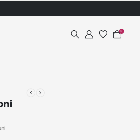
0
oni
oni