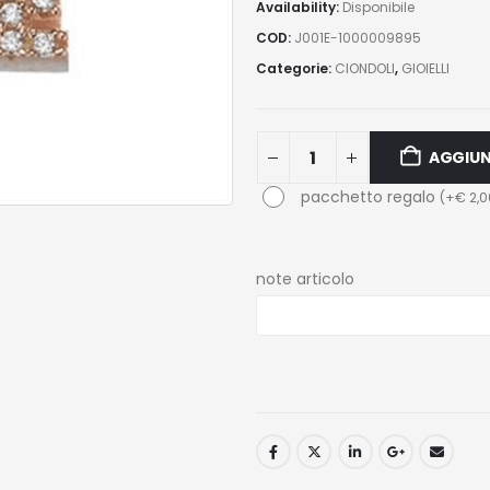
Availability:
Disponibile
COD:
J001E-1000009895
Categorie:
CIONDOLI
,
GIOIELLI
AGGIUN
pacchetto regalo
(
+
€
2,0
note articolo