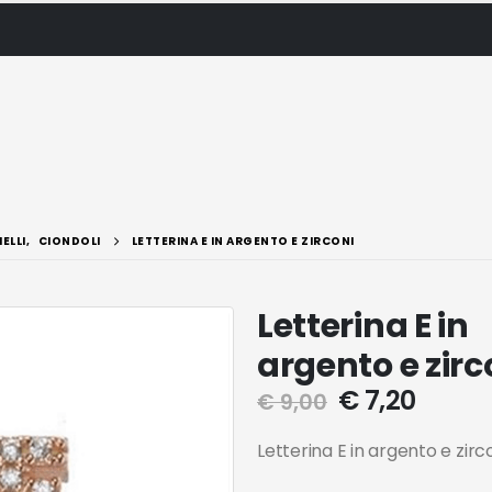
IELLI
,
CIONDOLI
LETTERINA E IN ARGENTO E ZIRCONI
Letterina E in
argento e zirc
€
7,20
€
9,00
Letterina E in argento e zirc