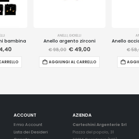
ELLI
ANELLI
,
GIOIELLI
A
ini bambina
Anello argento zirconi
4,40
€
49,00
€
98,00
€
58,
CARRELLO
AGGIUNGI AL CARRELLO
AGGIU
ACCOUNT
AZIENDA
Il mio Account
Cartechini Argenterie Srl
Lista dei Desideri
Piazza del popolo, 31