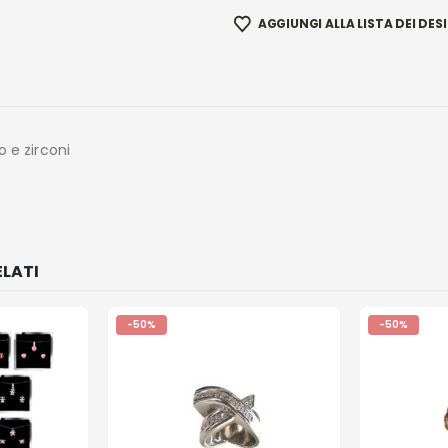
AGGIUNGI ALLA LISTA DEI DESI
o e zirconi
LATI
-50%
-50%