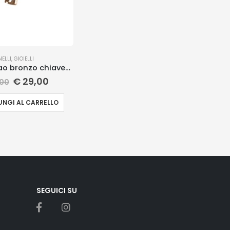
NELLI
,
GIOIELLI
Anello acciao bronzo chiavetta
€
29,00
00
NGI AL CARRELLO
SEGUICI SU