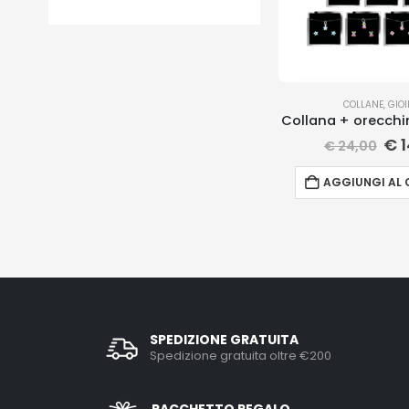
COLLANE
,
GIOI
Collana + orecch
€
1
€
24,00
AGGIUNGI AL 
SPEDIZIONE GRATUITA
Spedizione gratuita oltre €200