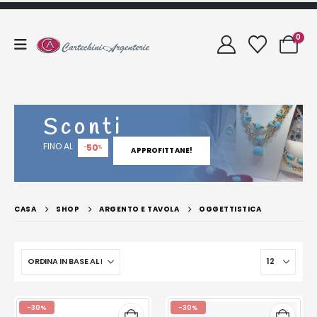
0
Sconti
FINO AL
50
-
%
APPROFITTANE!
CASA
SHOP
ARGENTO E TAVOLA
OGGETTISTICA
-30%
-30%