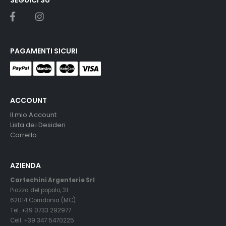
PAGAMENTI SICURI
ACCOUNT
Il mio Account
Lista dei Desideri
Carrello
AZIENDA
Cartechini Argenterie Srl
Piazza del popolo, 31
62014 Corridonia (MC)
Tel. +39 0733 292977
Cell. +39 347 5470225