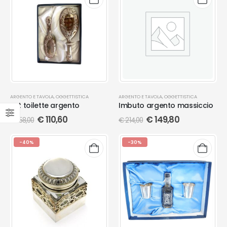
ARGENTO E TAVOLA
,
OGGETTISTICA
ARGENTO E TAVOLA
,
OGGETTISTICA
Set toilette argento
Imbuto argento massiccio
€
110,60
€
149,80
€
158,00
€
214,00
-40%
-30%