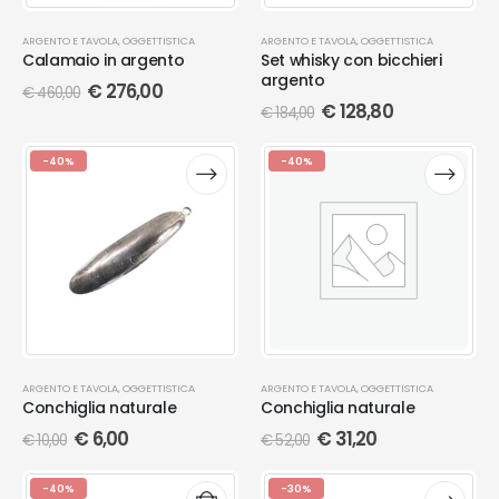
ARGENTO E TAVOLA
,
OGGETTISTICA
ARGENTO E TAVOLA
,
OGGETTISTICA
Calamaio in argento
Set whisky con bicchieri
argento
€
276,00
€
460,00
€
128,80
€
184,00
-40%
-40%
ARGENTO E TAVOLA
,
OGGETTISTICA
ARGENTO E TAVOLA
,
OGGETTISTICA
Conchiglia naturale
Conchiglia naturale
€
6,00
€
31,20
€
10,00
€
52,00
-40%
-30%