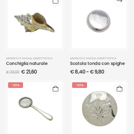
ARGENTO E TAVOLA
,
OGGETTISTICA
ARGENTO E TAVOLA
,
OGGETTISTICA
Conchiglia naturale
Scatola tonda con spighe
€
21,60
€
8,40
-
€
9,80
€
36,00
-30%
-30%