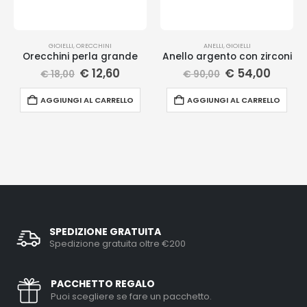
GIOIELLI
,
ORECCHINI
ANELLI
,
GIOIELLI
Orecchini perla grande
Anello argento con zirconi
€
12,60
€
54,00
€
18,00
€
90,00
AGGIUNGI AL CARRELLO
AGGIUNGI AL CARRELLO
SPEDIZIONE GRATUITA
Spedizione gratuita oltre €200
PACCHETTO REGALO
Puoi scegliere se fare un pacchetto.