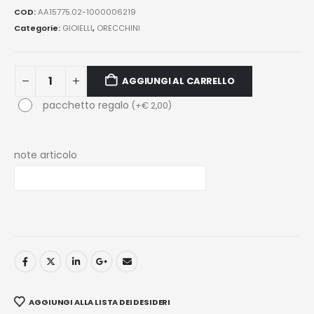
COD:
AA15775.02-1000006219
Categorie:
GIOIELLI
,
ORECCHINI
AGGIUNGI AL CARRELLO
pacchetto regalo
(
+
€
2,00
)
note articolo
AGGIUNGI ALLA LISTA DEI DESIDERI