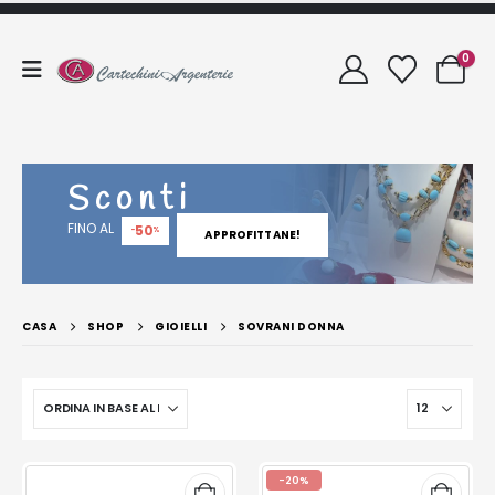
0
Sconti
FINO AL
50
-
%
APPROFITTANE!
CASA
SHOP
GIOIELLI
SOVRANI DONNA
-20%