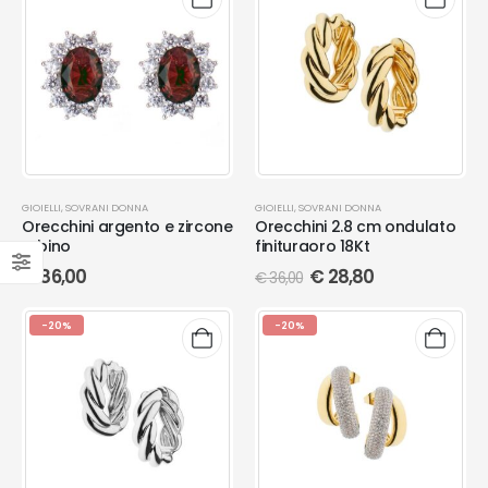
GIOIELLI
,
SOVRANI DONNA
GIOIELLI
,
SOVRANI DONNA
Orecchini argento e zircone
Orecchini 2.8 cm ondulato
rubino
finituraoro 18Kt
€
86,00
€
28,80
€
36,00
-20%
-20%