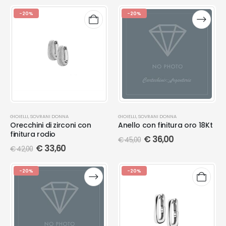
-20%
-20%
GIOIELLI
,
SOVRANI DONNA
GIOIELLI
,
SOVRANI DONNA
Orecchini di zirconi con
Anello con finitura oro 18Kt
finitura rodio
€
36,00
€
45,00
€
33,60
€
42,00
-20%
-20%