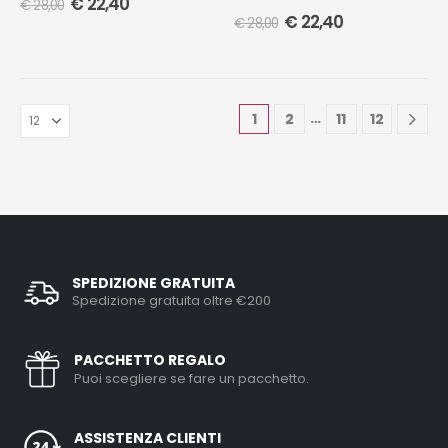
€
22,40
€
28,00
€
22,40
€
28,00
…
1
2
11
12
SPEDIZIONE GRATUITA
Spedizione gratuita oltre €200
PACCHETTO REGALO
Puoi scegliere se fare un pacchetto.
ASSISTENZA CLIENTI