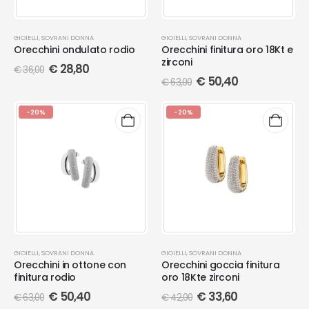
GIOIELLI
,
SOVRANI DONNA
GIOIELLI
,
SOVRANI DONNA
Orecchini ondulato rodio
Orecchini finitura oro 18Kt e
zirconi
€
28,80
€
36,00
€
50,40
€
63,00
-20%
-20%
GIOIELLI
,
SOVRANI DONNA
GIOIELLI
,
SOVRANI DONNA
Orecchini in ottone con
Orecchini goccia finitura
finitura rodio
oro 18Kte zirconi
€
50,40
€
33,60
€
63,00
€
42,00