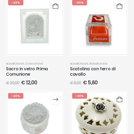
-40%
-30%
BOMBONIERE
,
COMUNIONE
BOMBONIERE
,
BOMBONIERE
Sacro in vetro Prima
Scatolina con ferro di
Comunione
cavallo
€
12,00
€
5,60
€
20,00
€
8,00
-40%
-30%