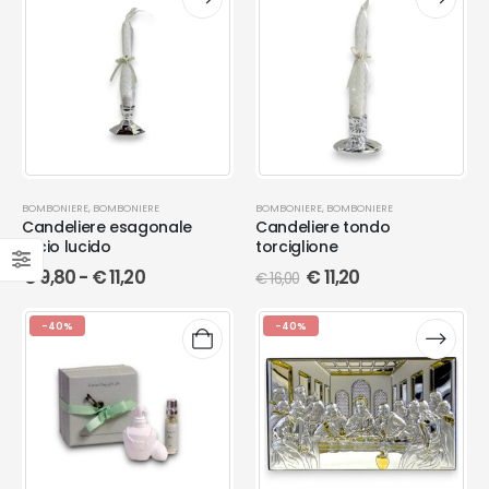
BOMBONIERE
,
BOMBONIERE
BOMBONIERE
,
BOMBONIERE
Candeliere esagonale
Candeliere tondo
liscio lucido
torciglione
€
9,80
-
€
11,20
€
11,20
€
16,00
-40%
-40%