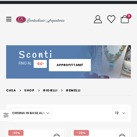
0
Sconti
FINO AL
50
-
%
APPROFITTANE!
CASA
SHOP
GIOIELLI
GEMELLI
-30%
-30%