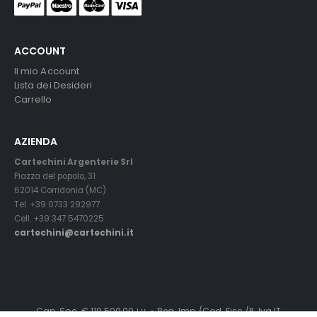
ACCOUNT
Il mio Account
Lista dei Desideri
Carrello
AZIENDA
Cartechini Argenterie Srl
Piazza del popolo, 31
62014 Corridonia (MC)
Tel. +39 0733 292977
Cell. +39 347 5470225
cartechini@cartechini.it
Cap. Soc. € 119.500,00 i.v. - Reg. Imp./Cod. Fisc./P. Iva IT