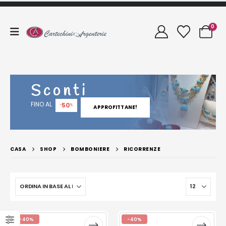
0
Sconti
FINO AL
50
-
%
APPROFITTANE!
CASA
SHOP
BOMBONIERE
RICORRENZE
-40%
-40%