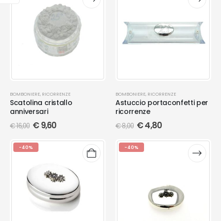
BOMBONIERE
,
RICORRENZE
BOMBONIERE
,
RICORRENZE
Scatolina cristallo
Astuccio portaconfetti per
anniversari
ricorrenze
€
9,60
€
4,80
€
16,00
€
8,00
-40%
-40%