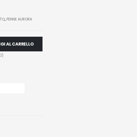
NTO
,
PENNE AURORA
GI AL CARRELLO
0
)