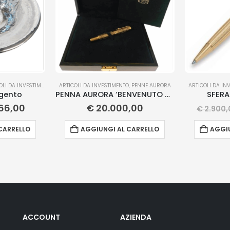
LI DA INVESTIMENTO
ARTICOLI DA INVESTIMENTO
,
PENNE AURORA
ARTICOLI DA IN
rgento
PENNA AURORA ‘BENVENUTO CELLINI’
SFER
66,00
€
20.000,00
€
2.900,
CARRELLO
AGGIUNGI AL CARRELLO
AGGIU
ACCOUNT
AZIENDA