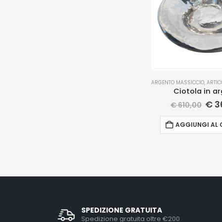
ARGENTO MASSICCIO
,
ARTICO
Ciotola in a
€
3
€
610,00
AGGIUNGI AL 
SPEDIZIONE GRATUITA
Spedizione gratuita oltre €200