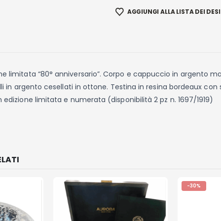
AGGIUNGI ALLA LISTA DEI DESI
e limitata “80° anniversario”. Corpo e cappuccio in argento ma
lli in argento cesellati in ottone. Testina in resina bordeaux con 
n edizione limitata e numerata (disponibilità 2 pz n. 1697/1919)
LATI
-30%