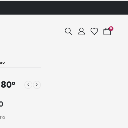
0
RIO
 80°
0
rio