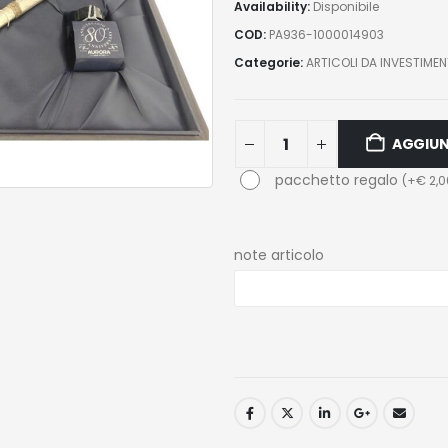
Availability:
Disponibile
COD:
PA936-1000014903
Categorie:
ARTICOLI DA INVESTIME
AGGIUN
pacchetto regalo
(
+
€
2,0
note articolo