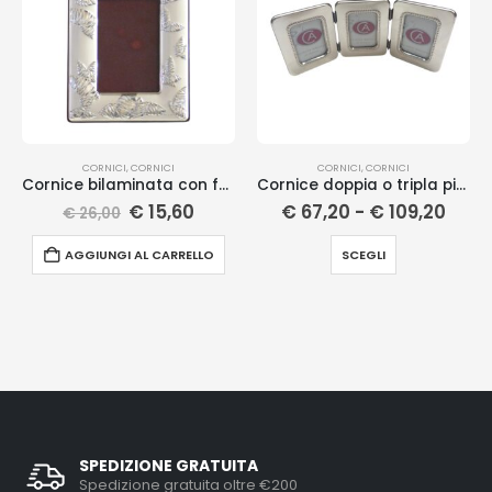
CORNICI
,
CORNICI
CORNICI
,
CORNICI
Cornice bilaminata con foglie
Cornice doppia o tripla pieghevole
€
15,60
€
67,20
-
€
109,20
€
26,00
AGGIUNGI AL CARRELLO
SCEGLI
SPEDIZIONE GRATUITA
Spedizione gratuita oltre €200