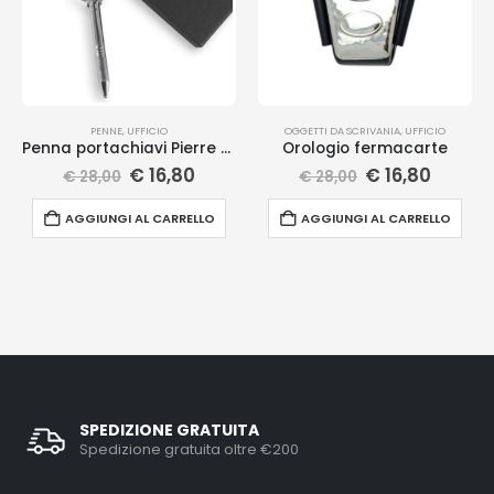
PENNE
,
UFFICIO
OGGETTI DA SCRIVANIA
,
UFFICIO
Penna portachiavi Pierre Cardin
Orologio fermacarte
€
16,80
€
16,80
€
28,00
€
28,00
AGGIUNGI AL CARRELLO
AGGIUNGI AL CARRELLO
SPEDIZIONE GRATUITA
Spedizione gratuita oltre €200