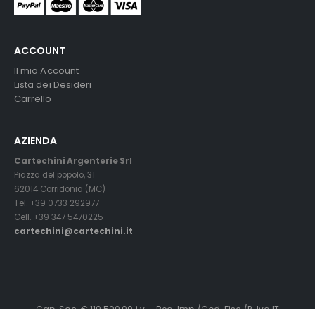
ACCOUNT
Il mio Account
Lista dei Desideri
Carrello
AZIENDA
Cartechini Argenterie Srl
Piazza del popolo, 31
62014 Corridonia (MC)
Tel. +39 0733 292977
Cell. +39 347 5470225
cartechini@cartechini.it
Cap. Soc. € 119.500,00 i.v. - Reg. Imp./Cod. Fisc./P. Iva IT