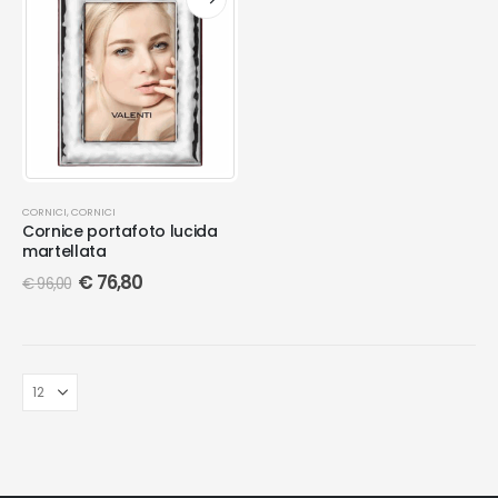
CORNICI
,
CORNICI
Cornice portafoto lucida
martellata
€
76,80
€
96,00