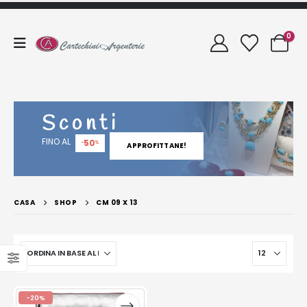
0
Sconti
FINO AL
50
-
%
APPROFITTANE!
CASA
SHOP
CM 09 X 13
-20%