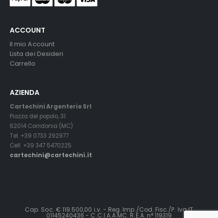
ACCOUNT
Il mio Account
Lista dei Desideri
Carrello
AZIENDA
Cartechini Argenterie Srl
Piazza del popolo, 31
62014 Corridonia (MC)
Tel. +39 0733 292977
Cell. +39 347 5470225
cartechini@cartechini.it
Cap. Soc. € 119.500,00 i.v. - Reg. Imp./Cod. Fisc./P. Iva IT
01145240436 - C.C.I.A.A.MC. R.E.A. n° 119319