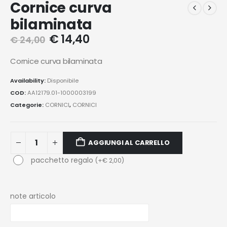
Cornice curva
bilaminata
€
14,40
€
24,00
Cornice curva bilaminata
Availability:
Disponibile
COD:
AA12179.01-1000003199
Categorie:
CORNICI
,
CORNICI
AGGIUNGI AL CARRELLO
pacchetto regalo
(
+
€
2,00
)
note articolo