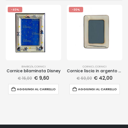
-40%
-30%
BIMBO/A
,
CORNICI
CORNICI
,
CORNICI
Cornice bilaminata Disney
Cornice liscia in argento massiccio
€
9,60
€
42,00
€
16,00
€
60,00
AGGIUNGI AL CARRELLO
AGGIUNGI AL CARRELLO