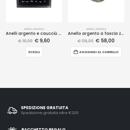
ANELLI
,
GIOIELLI
ANELLI
,
GIOIELLI
Anelli argento e caucciù colorati
Anello argento a fascia zirconi
€
9,60
€
58,00
€
16,00
€
116,00
SCEGLI
AGGIUNGI AL CARRELLO
SPEDIZIONE GRATUITA
Spedizione gratuita oltre €200
PACCHETTO REGALO