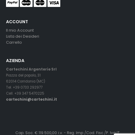
ACCOUNT
Il mio Account
Lista dei Desideri
Carrello
AZIENDA
Cartechini Argenterie Srl
Piazza del popolo, 31
62014 Corridonia (MC)
Tel. +39 0733 292977
Cell. +39 347 5470225
cartechini@cartechini.it
Cap. Soc. € 119.500,00 i.v. - Reg. Imp./Cod. Fisc./P. Iva IT