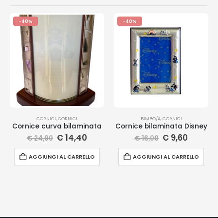
-40%
-40%
CORNICI
,
CORNICI
BIMBO/A
,
CORNICI
Cornice curva bilaminata
Cornice bilaminata Disney
€
14,40
€
9,60
€
24,00
€
16,00
AGGIUNGI AL CARRELLO
AGGIUNGI AL CARRELLO