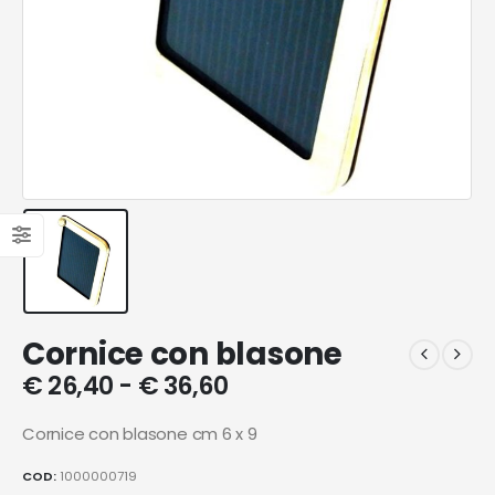
Cornice con blasone
€
26,40
-
€
36,60
Cornice con blasone cm 6 x 9
COD:
1000000719