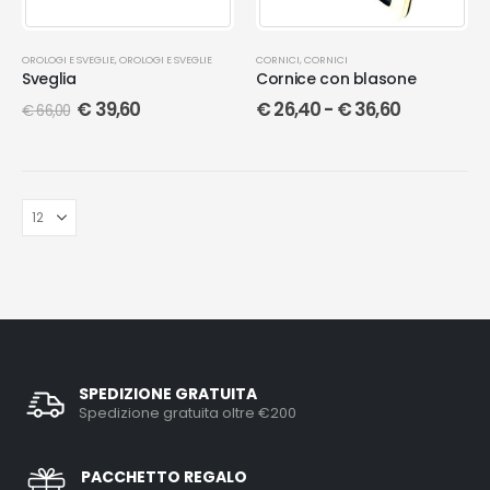
OROLOGI E SVEGLIE
,
OROLOGI E SVEGLIE
CORNICI
,
CORNICI
Sveglia
Cornice con blasone
€
39,60
€
26,40
-
€
36,60
€
66,00
SPEDIZIONE GRATUITA
Spedizione gratuita oltre €200
PACCHETTO REGALO