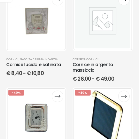
CORNICI
,
NASCITA E PRIMA INFANZIA
CORNICI
,
CORNICI
Cornice lucida e satinata
Cornice in argento
massiccio
€
8,40
-
€
10,80
€
28,00
-
€
49,00
-40%
-40%