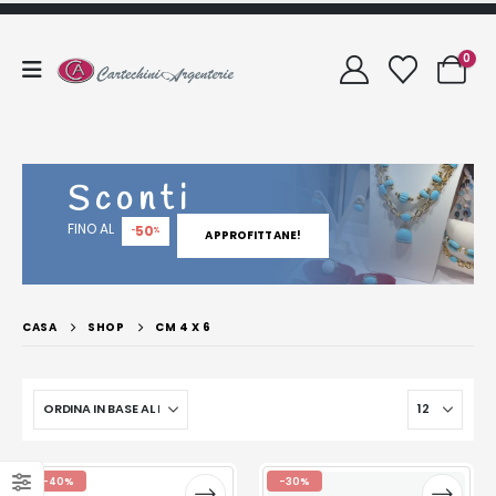
0
Sconti
FINO AL
50
-
%
APPROFITTANE!
CASA
SHOP
CM 4 X 6
-40%
-30%