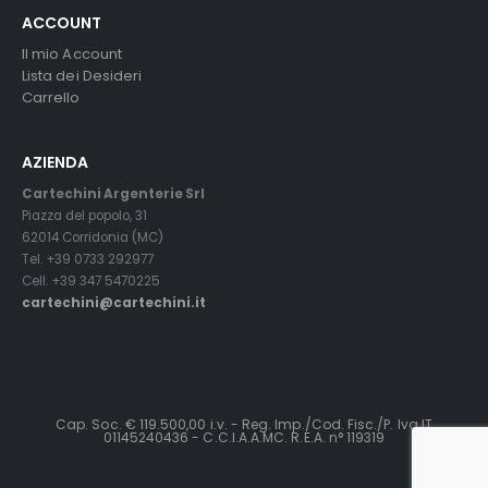
ACCOUNT
Il mio Account
Lista dei Desideri
Carrello
AZIENDA
Cartechini Argenterie Srl
Piazza del popolo, 31
62014 Corridonia (MC)
Tel. +39 0733 292977
Cell. +39 347 5470225
cartechini@cartechini.it
Cap. Soc. € 119.500,00 i.v. - Reg. Imp./Cod. Fisc./P. Iva IT
01145240436 - C.C.I.A.A.MC. R.E.A. n° 119319