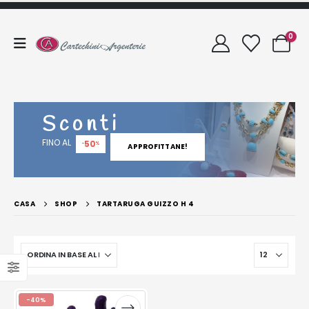
0
Sconti
FINO AL
50
-
%
APPROFITTANE!
CASA
SHOP
TARTARUGA GUIZZO H 4
-40%