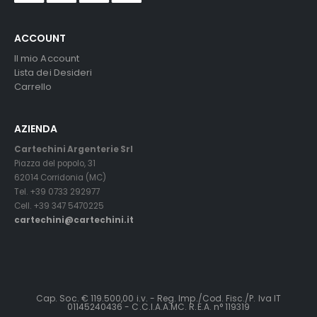
ACCOUNT
Il mio Account
Lista dei Desideri
Carrello
AZIENDA
Cartechini Argenterie Srl
Piazza del popolo, 31
62014 Corridonia (MC)
Tel. +39 0733 292977
Cell. +39 347 5470225
cartechini@cartechini.it
Cap. Soc. € 119.500,00 i.v. - Reg. Imp./Cod. Fisc./P. Iva IT
01145240436 - C.C.I.A.A.MC. R.E.A. n° 119319