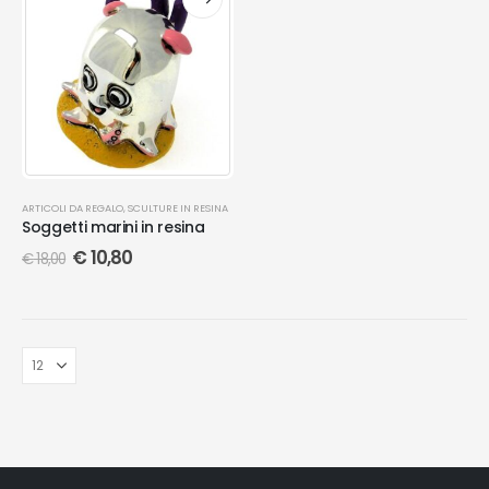
ARTICOLI DA REGALO
,
SCULTURE IN RESINA
Soggetti marini in resina
€
10,80
€
18,00