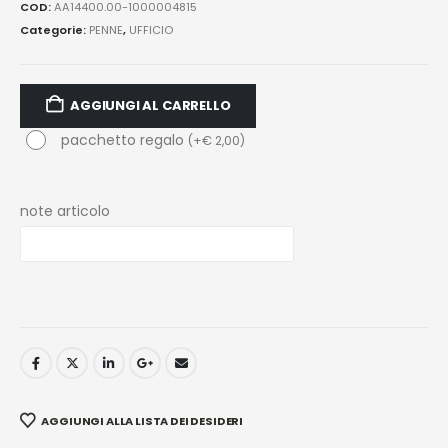
COD:
AA14400.00-1000004815
Categorie:
PENNE
,
UFFICIO
AGGIUNGI AL CARRELLO
pacchetto regalo
(
+
€
2,00
)
note articolo
AGGIUNGI ALLA LISTA DEI DESIDERI