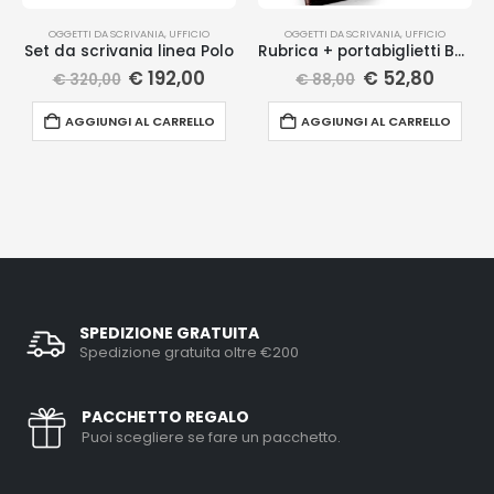
OGGETTI DA SCRIVANIA
,
UFFICIO
OGGETTI DA SCRIVANIA
,
UFFICIO
Set da scrivania linea Polo
Rubrica + portabiglietti Borsalino
€
192,00
€
52,80
€
320,00
€
88,00
AGGIUNGI AL CARRELLO
AGGIUNGI AL CARRELLO
SPEDIZIONE GRATUITA
Spedizione gratuita oltre €200
PACCHETTO REGALO
Puoi scegliere se fare un pacchetto.