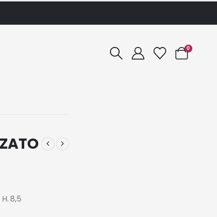
0
ZZATO
H. 8,5