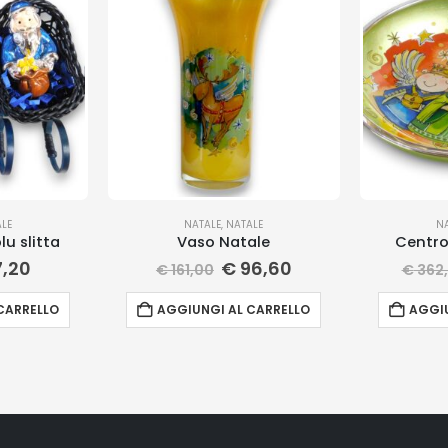
LE
NATALE
,
NATALE
N
u slitta
Vaso Natale
Centro
,20
€
96,60
€
161,00
€
362
CARRELLO
AGGIUNGI AL CARRELLO
AGGIU