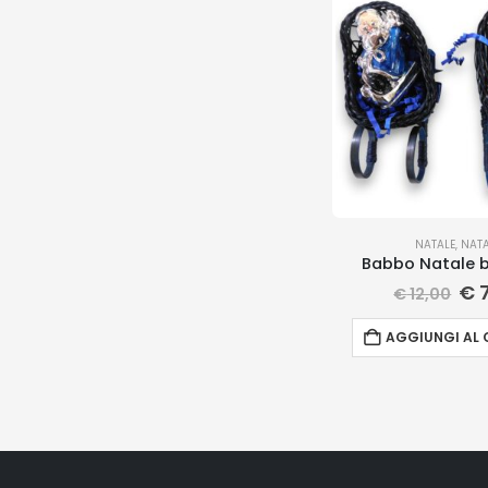
NATALE
,
NATA
Babbo Natale bl
€
7
€
12,00
AGGIUNGI AL 