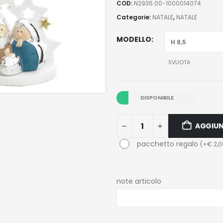
COD:
N2936.00-1000014074
Categorie:
NATALE
,
NATALE
MODELLO
SVUOTA
DISPONIBILE
AGGIUN
pacchetto regalo
(
+
€
2,0
note articolo