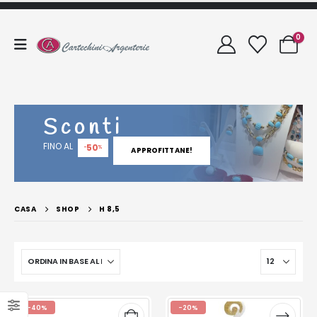
0
Sconti
FINO AL
50
-
%
APPROFITTANE!
CASA
SHOP
H 8,5
-40%
-20%