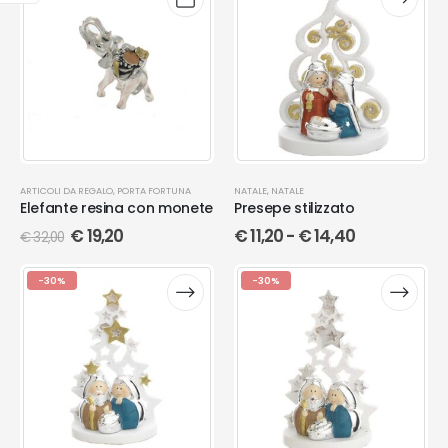
ARTICOLI DA REGALO
,
PORTA FORTUNA
NATALE
,
NATALE
Elefante resina con monete
Presepe stilizzato
€
19,20
€
11,20
-
€
14,40
€
32,00
-30%
-30%