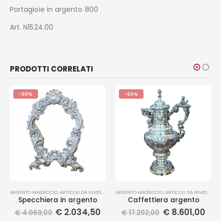
Portagioie in argento 800
Art. N1524.00
PRODOTTI CORRELATI
-50%
-50%
ARGENTO MASSICCIO
,
ARTICOLI DA INVESTIMENTO
ARGENTO MASSICCIO
,
ARTICOLI DA INVESTIMENTO
Specchiera in argento
Caffettiera argento
€
2.034,50
€
8.601,00
€
4.069,00
€
17.202,00