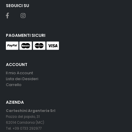
SEGUICI SU
PAGAMENTI SICURI
ACCOUNT
Il mio Account
Lista dei Desideri
Carrello
AZIENDA
Cartechini Argenterie Srl
Piazza del popolo, 31
62014 Corridonia (MC)
Tel. +39 0733 292977