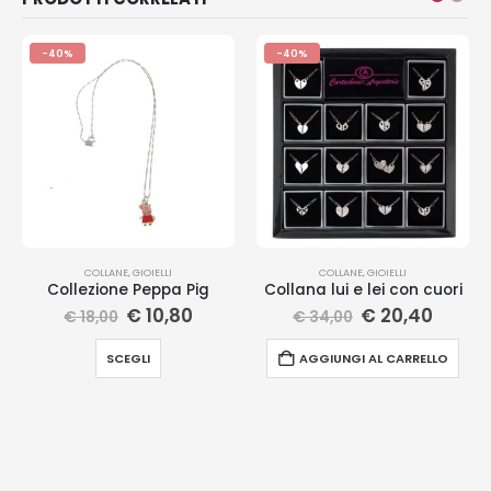
-40%
-40%
COLLANE
,
GIOIELLI
COLLANE
,
GIOIELLI
Collezione Peppa Pig
Collana lui e lei con cuori
€
10,80
€
20,40
€
18,00
€
34,00
SCEGLI
AGGIUNGI AL CARRELLO