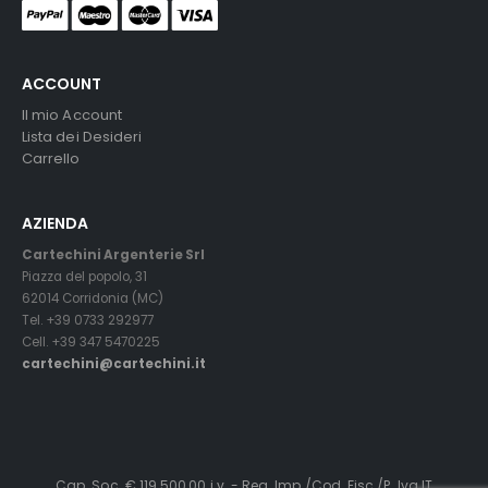
ACCOUNT
Il mio Account
Lista dei Desideri
Carrello
AZIENDA
Cartechini Argenterie Srl
Piazza del popolo, 31
62014 Corridonia (MC)
Tel. +39 0733 292977
Cell. +39 347 5470225
cartechini@cartechini.it
Cap. Soc. € 119.500,00 i.v. - Reg. Imp./Cod. Fisc./P. Iva IT