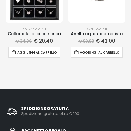
COLLANE
,
GIOIELLI
ANELLI
,
GIOIELLI
Collana lui e lei con cuori
Anello argento ametista
€
20,40
€
42,00
€
34,00
€
60,00
AGGIUNGI AL CARRELLO
AGGIUNGI AL CARRELLO
SPEDIZIONE GRATUITA
Spedizione gratuita oltre €200
PACCHETTO REGALO