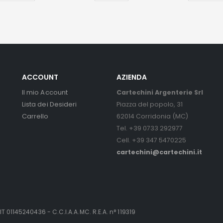
ACCOUNT
AZIENDA
Il mio Account
Cartechini Argenterie Srl
Lista dei Desideri
Piazza del popolo, 31
Carrello
62014 Corridonia (MC)
Tel. +39 0733 292977
Cell. +39 347 5470225
cartechini@cartechini.it
IT 01145240436 - C.C.I.A.A.MC. R.E.A. n° 119319