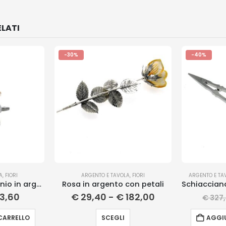
LATI
-30%
-40%
A
,
FIORI
ARGENTO E TAVOLA
,
FIORI
ARGENTO E TA
Giglio di Sant’Antonio in argento
Rosa in argento con petali
3,60
€
29,40
-
€
182,00
€
327
CARRELLO
SCEGLI
AGGIU