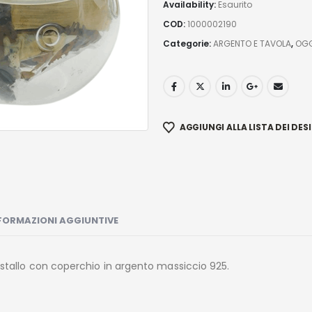
Availability:
Esaurito
COD:
1000002190
Categorie:
ARGENTO E TAVOLA
,
OGG
AGGIUNGI ALLA LISTA DEI DESI
FORMAZIONI AGGIUNTIVE
ristallo con coperchio in argento massiccio 925.