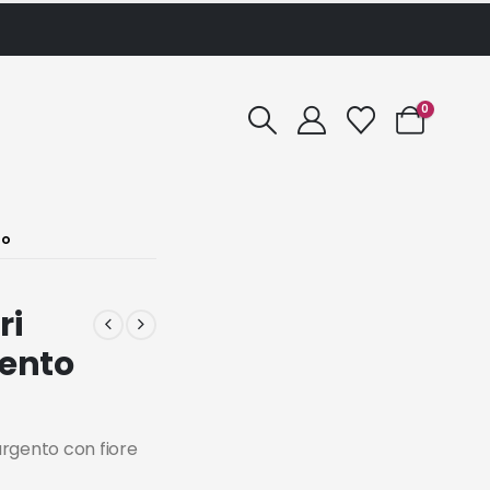
0
TO
ri
gento
rgento con fiore