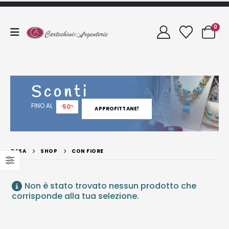
0
Sconti
FINO AL
50
-
%
APPROFITTANE!
CASA
SHOP
CON FIORE
Non è stato trovato nessun prodotto che
corrisponde alla tua selezione.