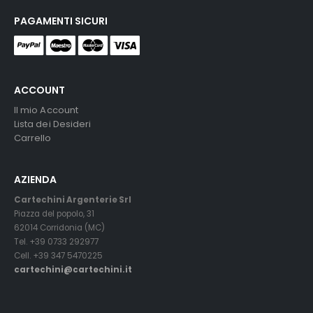
PAGAMENTI SICURI
ACCOUNT
Il mio Account
Lista dei Desideri
Carrello
AZIENDA
Cartechini Argenterie Srl
Piazza del popolo, 31
62014 Corridonia (MC)
Tel. +39 0733 292977
Cell. +39 347 5470225
cartechini@cartechini.it