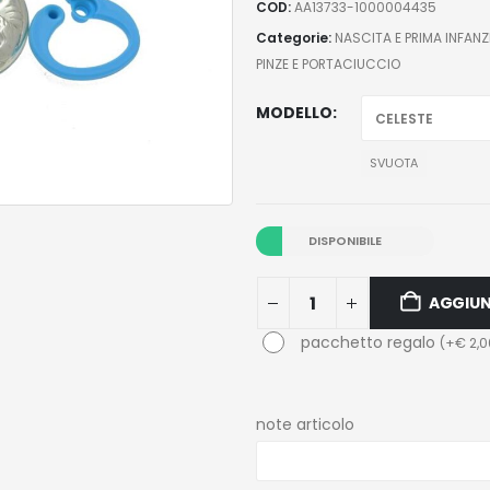
COD:
AA13733-1000004435
Categorie:
NASCITA E PRIMA INFANZ
PINZE E PORTACIUCCIO
MODELLO
SVUOTA
DISPONIBILE
AGGIUN
pacchetto regalo
(
+
€
2,0
note articolo