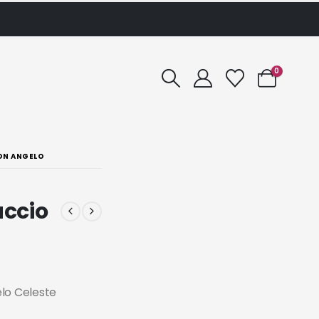
0
ON ANGELO
uccio
lo Celeste