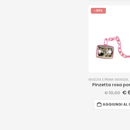
-40%
NASCITA E PRIMA INFANZIA
,
Pinzetta rosa po
€
6
€
10,00
AGGIUNGI AL 