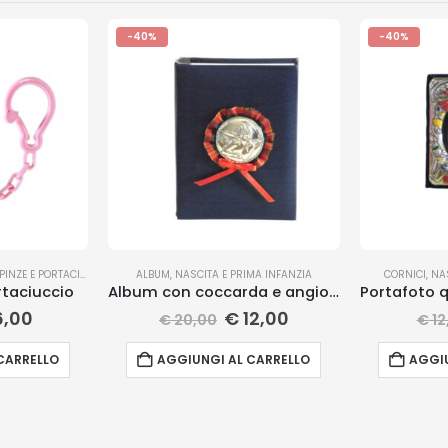
-40%
-40%
PINZE E PORTACIUCCIO
ALBUM
,
NASCITA E PRIMA INFANZIA
CORNICI
,
NAS
rtaciuccio
Album con coccarda e angioletto
,00
€
12,00
€
20,00
€
12
CARRELLO
AGGIUNGI AL CARRELLO
AGGIU