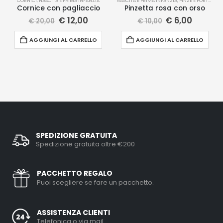
CORNICI
,
NASCITA E PRIMA INFANZIA
NASCITA E PRIMA INFANZIA
,
PINZE E PORTACIUCCIO
Cornice con pagliaccio
Pinzetta rosa con orso
€
12,00
€
6,00
€
20,00
€
10,00
AGGIUNGI AL CARRELLO
AGGIUNGI AL CARRELLO
SPEDIZIONE GRATUITA
Spedizione gratuita oltre €200
PACCHETTO REGALO
Puoi scegliere se fare un pacchetto.
ASSISTENZA CLIENTI
Telefonica o via mail.