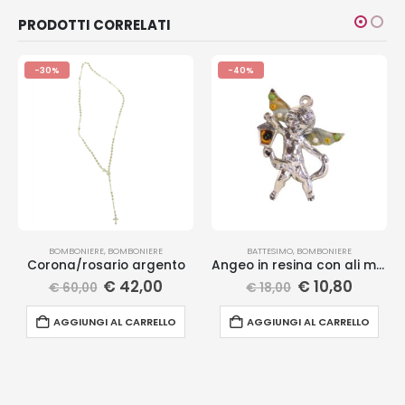
PRODOTTI CORRELATI
-30%
-40%
BOMBONIERE
,
BOMBONIERE
BATTESIMO
,
BOMBONIERE
Corona/rosario argento
Angeo in resina con ali murrina
€
42,00
€
10,80
€
60,00
€
18,00
AGGIUNGI AL CARRELLO
AGGIUNGI AL CARRELLO