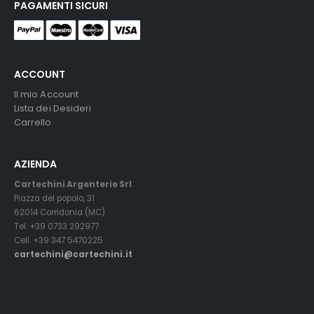
PAGAMENTI SICURI
ACCOUNT
Il mio Account
Lista dei Desideri
Carrello
AZIENDA
Cartechini Argenterie Srl
Piazza del popolo, 31
62014 Corridonia (MC)
Tel. +39 0733 292977
Cell. +39 347 5470225
cartechini@cartechini.it