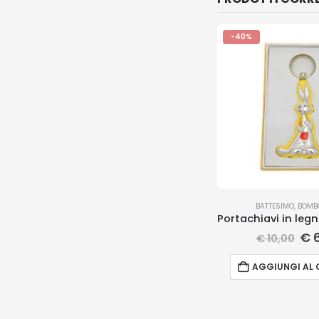
-40%
BATTESIMO
,
BOMB
€
6
€
10,00
AGGIUNGI AL 