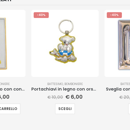
-40%
-40%
ONIERE
BATTESIMO
,
BOMBONIERE
BATTE
Portachiavi in legno con coniglio
Portachiavi in legno con orsetto
Sveglia co
,00
€
6,00
€
10,00
€
20
CARRELLO
SCEGLI