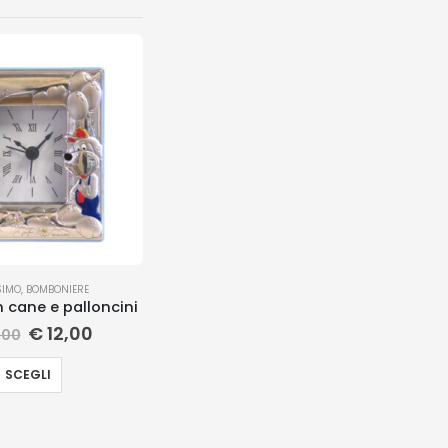
SIMO
,
BOMBONIERE
n cane e palloncini
€
12,00
,00
SCEGLI