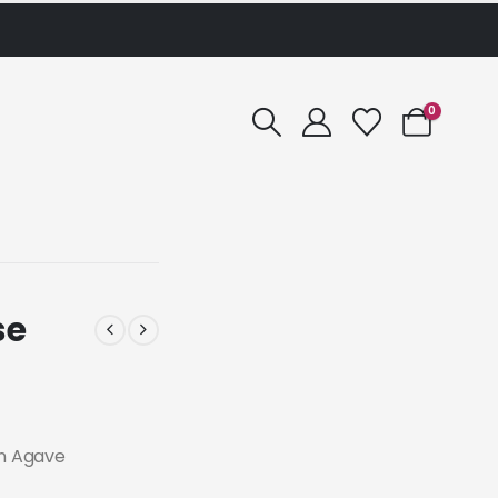
0
se
in Agave