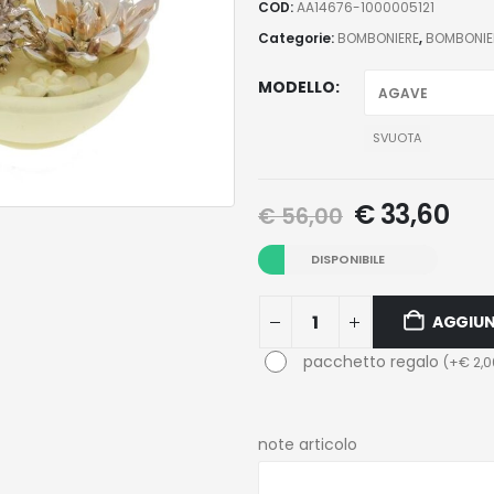
COD:
AA14676-1000005121
Categorie:
BOMBONIERE
,
BOMBONIE
MODELLO
SVUOTA
€
33,60
€
56,00
DISPONIBILE
AGGIUN
pacchetto regalo
(
+
€
2,0
note articolo