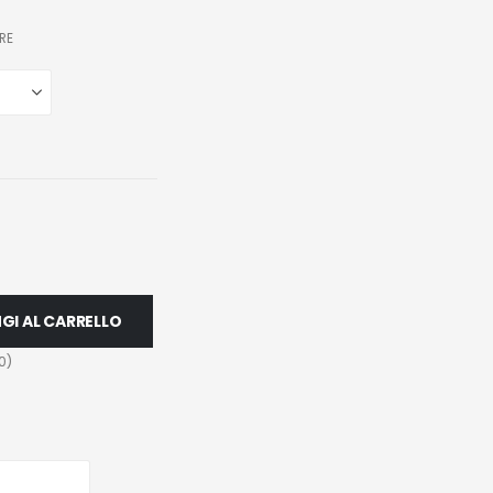
RE
GI AL CARRELLO
0
)