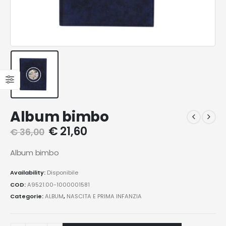
Album bimbo
€
21,60
€
36,00
Album bimbo
Availability:
Disponibile
COD:
A9521.00-1000001581
Categorie:
ALBUM
,
NASCITA E PRIMA INFANZIA