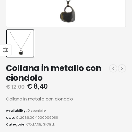
Collana in metallo con
ciondolo
€
8,40
€
12,00
Collana in metallo con ciondolo
Availability:
Disponibile
COD:
CL2066.00-1000009088
Categorie:
COLLANE
,
GIOIELLI