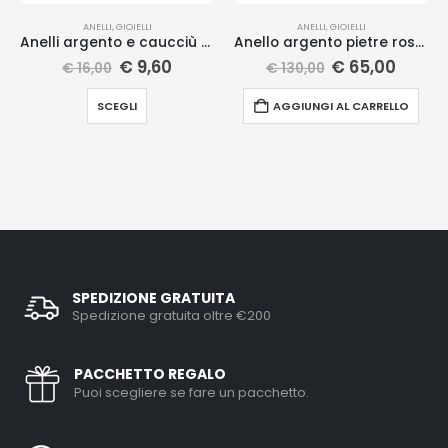
ANELLI
,
GIOIELLI
ANELLI
,
GIOIELLI
Anelli argento e caucciù colorati
Anello argento pietre rosa viola
€
9,60
€
65,00
€
16,00
€
130,00
SCEGLI
AGGIUNGI AL CARRELLO
SPEDIZIONE GRATUITA
Spedizione gratuita oltre €200
PACCHETTO REGALO
Puoi scegliere se fare un pacchetto.