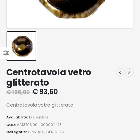
Centrotavola vetro
glitterato
€
93,60
€
156,00
Centrotavola vetro glitterato
Availability:
Disponibile
COD:
AA13793.00-1000004478
Categorie:
CRISTALLI
,
GENERICO