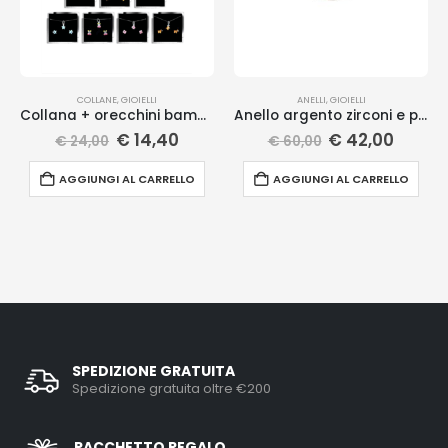
COLLANE
,
GIOIELLI
ANELLI
,
GIOIELLI
Collana + orecchini bambina
Anello argento zirconi e pietre
€
14,40
€
42,00
€
24,00
€
60,00
AGGIUNGI AL CARRELLO
AGGIUNGI AL CARRELLO
SPEDIZIONE GRATUITA
Spedizione gratuita oltre €200
PACCHETTO REGALO