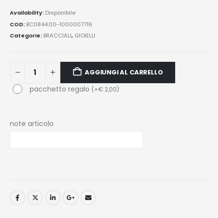
Availability:
Disponibile
COD:
BC0844.00-1000007716
Categorie:
BRACCIALI
,
GIOIELLI
AGGIUNGI AL CARRELLO
pacchetto regalo
(
+
€
2,00
)
note articolo