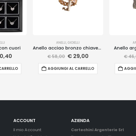
ELLI
ANELLI
,
GIOIELLI
A
 con cuori
Anello acciao bronzo chiavetta
Anello ar
0,40
€
29,00
€
58,00
€
46,
CARRELLO
AGGIUNGI AL CARRELLO
AGGIU
ACCOUNT
AZIENDA
Il mio Account
Cartechini Argenterie Srl