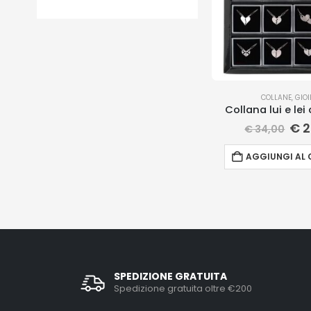
COLLANE
,
GIOI
Collana lui e lei
€
2
€
34,00
AGGIUNGI AL 
SPEDIZIONE GRATUITA
Spedizione gratuita oltre €200