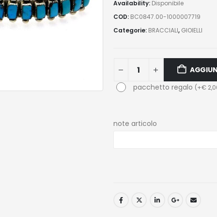
Availability:
Disponibile
COD:
BC0847.00-1000007719
Categorie:
BRACCIALI
,
GIOIELLI
AGGIUN
pacchetto regalo
(
+
€
2,0
note articolo