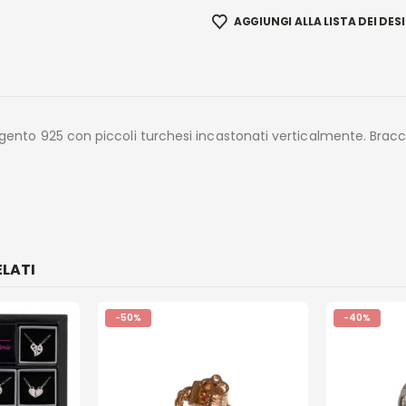
AGGIUNGI ALLA LISTA DEI DESI
argento 925 con piccoli turchesi incastonati verticalmente. Bracc
LATI
-50%
-40%