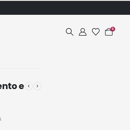
0
ento e
i