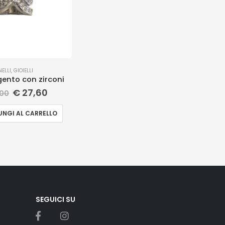
NELLI
,
GIOIELLI
gento con zirconi
€
27,60
00
NGI AL CARRELLO
SEGUICI SU