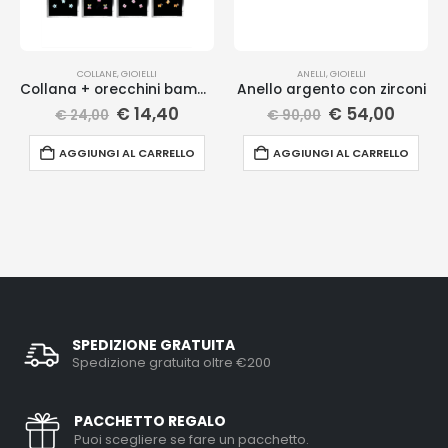
COLLANE
,
GIOIELLI
ANELLI
,
GIOIELLI
Collana + orecchini bambina
Anello argento con zirconi
€
14,40
€
54,00
€
24,00
€
90,00
AGGIUNGI AL CARRELLO
AGGIUNGI AL CARRELLO
SPEDIZIONE GRATUITA
Spedizione gratuita oltre €200
PACCHETTO REGALO
Puoi scegliere se fare un pacchetto.