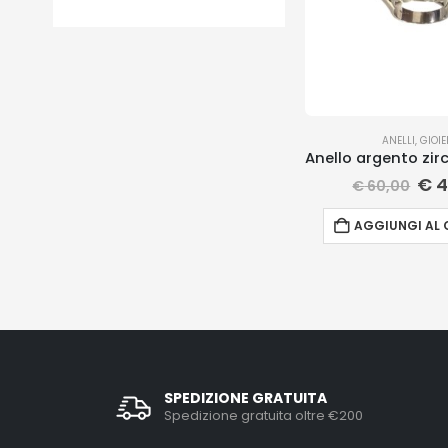
ANELLI
,
GIOIE
Anello argento zirc
€
4
€
60,00
AGGIUNGI AL 
SPEDIZIONE GRATUITA
Spedizione gratuita oltre €200