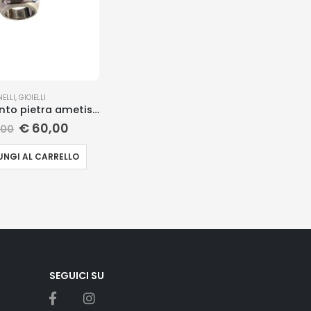
NELLI
,
GIOIELLI
Anello argento pietra ametista
€
60,00
,00
NGI AL CARRELLO
SEGUICI SU