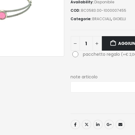
Availability:
Disponibile
COD:
BC0583.00-1000007455
Categorie:
BRACCIALI
,
GIOIELLI
AGGIUN
pacchetto regalo
(
+
€
2,0
note articolo