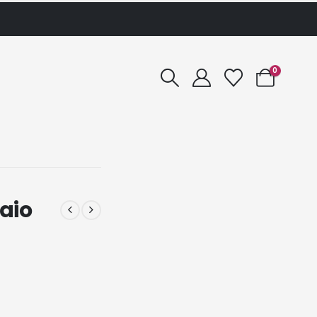
0
iaio