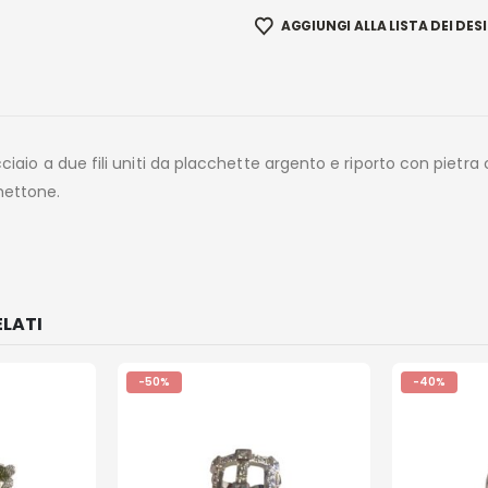
AGGIUNGI ALLA LISTA DEI DESI
cciaio a due fili uniti da placchette argento e riporto con pietra
ettone.
LATI
-50%
-40%