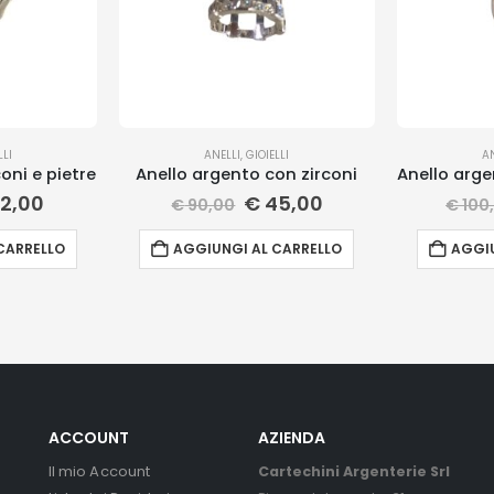
LLI
ANELLI
,
GIOIELLI
A
oni e pietre
Anello argento con zirconi
2,00
€
45,00
€
90,00
€
100
CARRELLO
AGGIUNGI AL CARRELLO
AGGIU
ACCOUNT
AZIENDA
Il mio Account
Cartechini Argenterie Srl