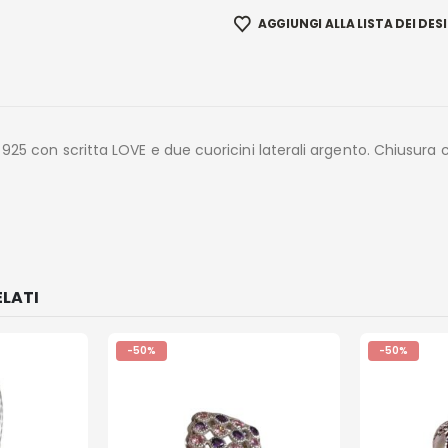
AGGIUNGI ALLA LISTA DEI DESI
 925 con scritta LOVE e due cuoricini laterali argento. Chiusur
LATI
-50%
-50%