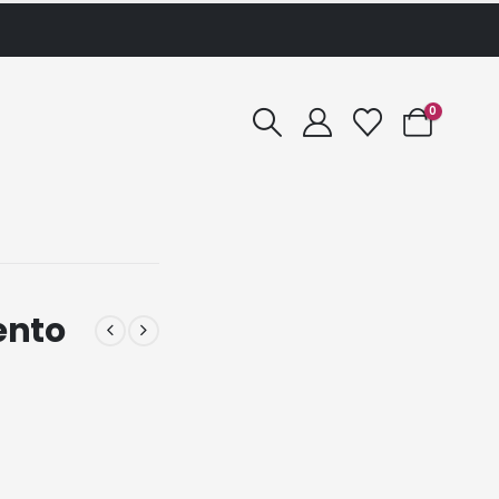
0
ento