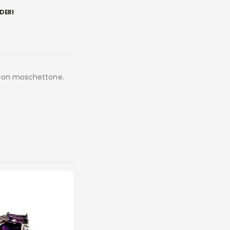
DERI
a con moschettone.