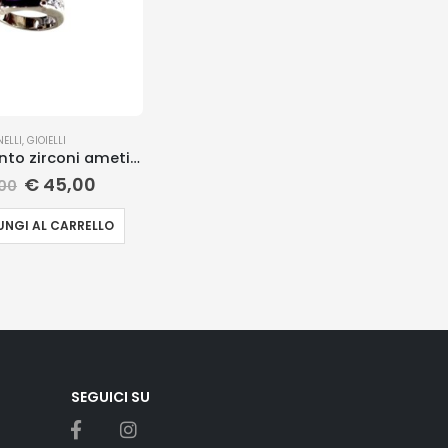
NELLI
,
GIOIELLI
Anello argento zirconi ametista
€
45,00
00
NGI AL CARRELLO
SEGUICI SU