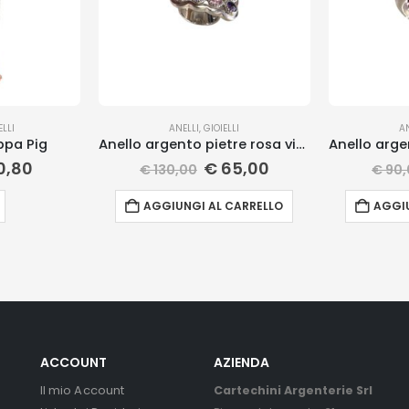
ELLI
ANELLI
,
GIOIELLI
A
ppa Pig
Anello argento pietre rosa viola
0,80
€
65,00
€
130,00
€
90,
AGGIUNGI AL CARRELLO
AGGIU
ACCOUNT
AZIENDA
Il mio Account
Cartechini Argenterie Srl