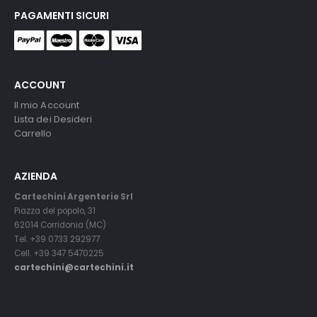
PAGAMENTI SICURI
ACCOUNT
Il mio Account
Lista dei Desideri
Carrello
AZIENDA
Cartechini Argenterie Srl
Piazza del popolo, 31
62014 Corridonia (MC)
Tel. +39 0733 292977
Cell. +39 347 5470225
cartechini@cartechini.it