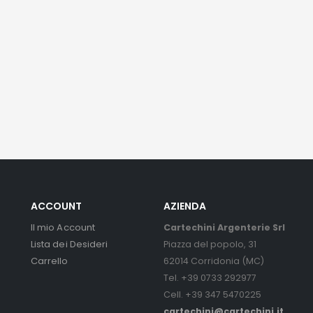
ACCOUNT
AZIENDA
Il mio Account
Cartechini Argenterie Srl
Lista dei Desideri
Piazza del popolo, 31
Carrello
62014 Corridonia (MC)
Tel. +39 0733 292977
Cell. +39 347 5470225
cartechini@cartechini.it