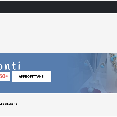
onti
50
%
APPROFITTANE!
LLE CELESTE