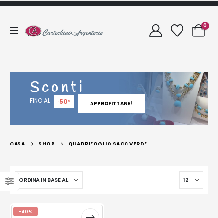
0
Sconti
FINO AL
50
-
%
APPROFITTANE!
CASA
SHOP
QUADRIFOGLIO SACC VERDE
-40%