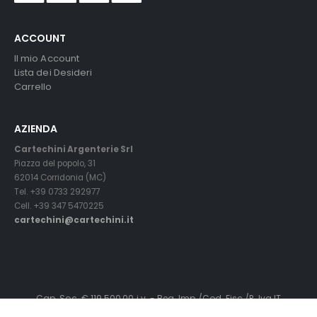
ACCOUNT
Il mio Account
Lista dei Desideri
Carrello
AZIENDA
Cartechini Argenterie Srl
Piazza del popolo, 31
62014 Corridonia (MC)
Tel. +39 0733 292977
Cell. +39 347 5470225
cartechini@cartechini.it
Cap. Soc. € 119.500,00 i.v. - Reg. Imp./Cod. Fisc./P. Iva IT
01145240436 - C.C.I.A.A.MC. R.E.A. n° 119319