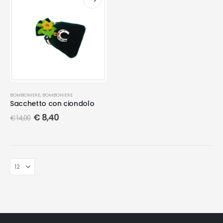
BOMBONIERE
,
BOMBONIERE
Sacchetto con ciondolo
€
8,40
€
14,00