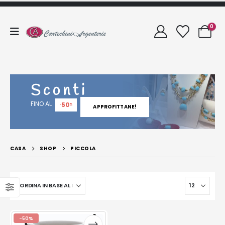
0
Sconti
FINO AL
50
-
%
APPROFITTANE!
CASA
SHOP
PICCOLA
-50%