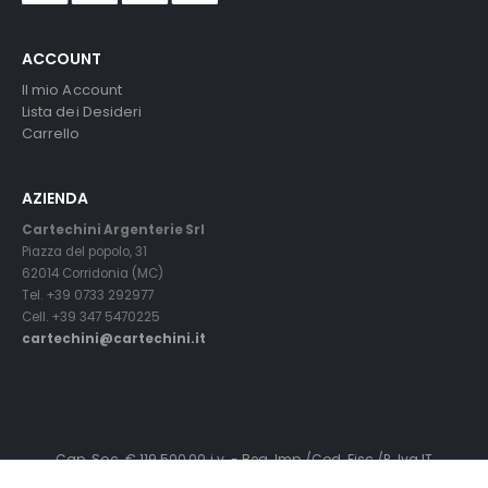
ACCOUNT
Il mio Account
Lista dei Desideri
Carrello
AZIENDA
Cartechini Argenterie Srl
Piazza del popolo, 31
62014 Corridonia (MC)
Tel. +39 0733 292977
Cell. +39 347 5470225
cartechini@cartechini.it
Cap. Soc. € 119.500,00 i.v. - Reg. Imp./Cod. Fisc./P. Iva IT
01145240436 - C.C.I.A.A.MC. R.E.A. n° 119319