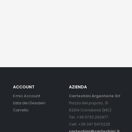
ACCOUNT
AZIENDA
Il mio Account
Cartechini Argenterie Srl
Lista dei Desideri
Piazza del popolo, 31
Carrello
62014 Corridonia (MC)
Tel. +39 0733 292977
Cell. +39 347 5470225
cartechini@cartechini.it