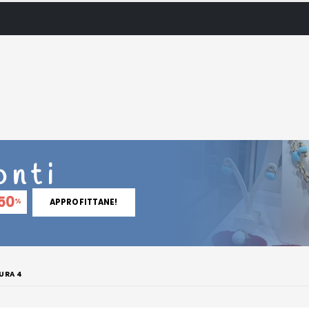
onti
50
%
APPROFITTANE!
URA 4