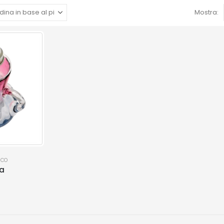
Mostra:
ICO
ta