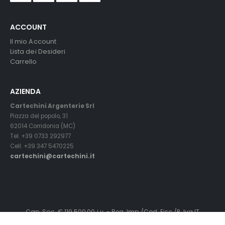
ACCOUNT
Il mio Account
Lista dei Desideri
Carrello
AZIENDA
Cartechini Argenterie Srl
Piazza del popolo, 31
62014 Corridonia (MC)
Tel. +39 0733 292977
Cell. +39 347 5470225
cartechini@cartechini.it
Cap. Soc. € 119.500,00 i.v. - Reg. Imp./Cod. Fisc./P. Iva IT
01145240436 - C.C.I.A.A.MC. R.E.A. n° 119319