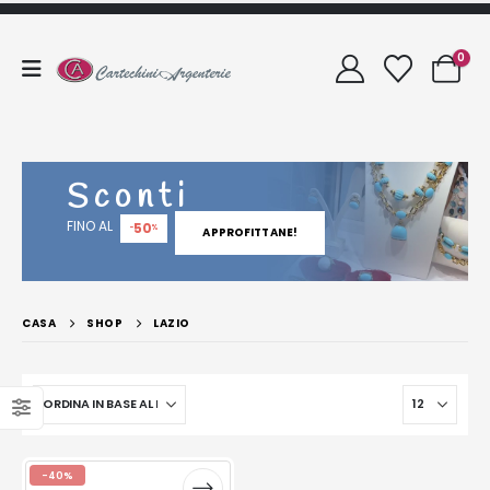
0
Sconti
FINO AL
50
-
%
APPROFITTANE!
CASA
SHOP
LAZIO
-40%