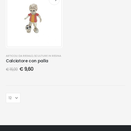
ARTICOLI DA REGALO
,
SCULTURE IN RESINA
Calciatore con palla
€
9,60
€
16,00