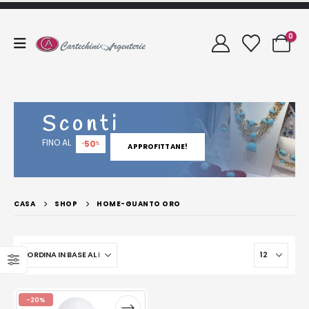
0
Sconti
FINO AL
50
-
%
APPROFITTANE!
CASA
SHOP
HOME-GUANTO ORO
-20%