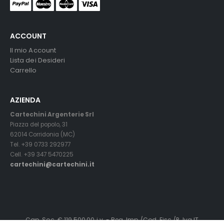
ACCOUNT
Il mio Account
Lista dei Desideri
Carrello
AZIENDA
Cartechini Argenterie Srl
Piazza del popolo, 31
62014 Corridonia (MC)
Tel. +39 0733 292977
Cell. +39 347 5470225
cartechini@cartechini.it
Cap. Soc. € 119.500,00 i.v. - Reg. Imp./Cod. Fisc./P. Iva IT