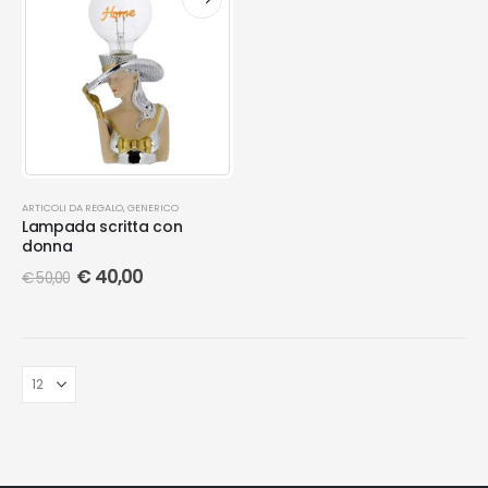
ARTICOLI DA REGALO
,
GENERICO
Lampada scritta con
donna
€
40,00
€
50,00