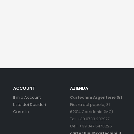
ACCOUNT
AZIENDA
Il mio Account
Cartechini Argenterie Srl
Lista dei Desideri
Piazza del popolo, 31
Carrello
62014 Corridonia (MC)
Tel. +39 0733 292977
Cell. +39 347 5470225
cartechini@cartechini.it