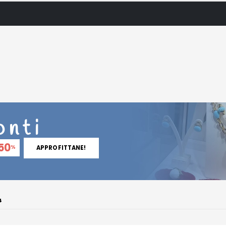
onti
50
%
APPROFITTANE!
4