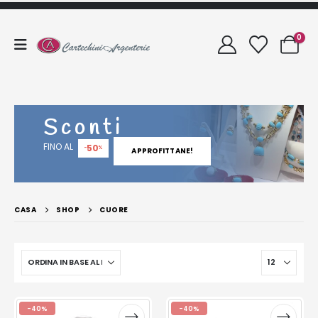
0
Sconti
FINO AL
50
-
%
APPROFITTANE!
CASA
SHOP
CUORE
-40%
-40%