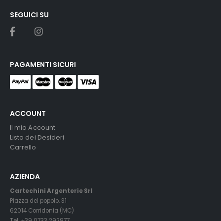
SEGUICI SU
PAGAMENTI SICURI
ACCOUNT
Il mio Account
Lista dei Desideri
Carrello
AZIENDA
Cartechini Argenterie Srl
Piazza del popolo, 31
62014 Corridonia (MC)
Tel. +39 0733 292977