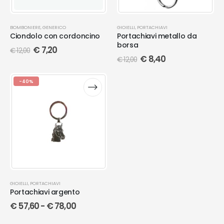
BOMBONIERE
,
GENERICO
GIOIELLI
,
PORTACHIAVI
Ciondolo con cordoncino
Portachiavi metallo da
borsa
€
7,20
€
12,00
€
8,40
€
12,00
-40%
GIOIELLI
,
PORTACHIAVI
Portachiavi argento
€
57,60
-
€
78,00