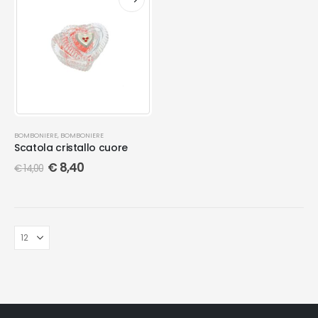
BOMBONIERE
,
BOMBONIERE
Scatola cristallo cuore
€
8,40
€
14,00