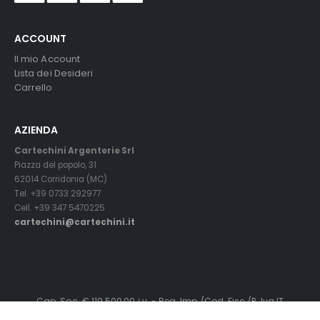
ACCOUNT
Il mio Account
Lista dei Desideri
Carrello
AZIENDA
Cartechini Argenterie Srl
Piazza del popolo, 31
62014 Corridonia (MC)
Tel. +39 0733 292977
Cell. +39 347 5470225
cartechini@cartechini.it
Cap. Soc. € 119.500,00 i.v. - Reg. Imp./Cod. Fisc./P. Iva IT
01145240436 - C.C.I.A.A.MC. R.E.A. n° 119319