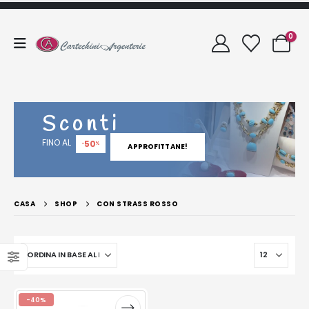
0
Sconti
FINO AL
50
-
%
APPROFITTANE!
CASA
SHOP
CON STRASS ROSSO
-40%