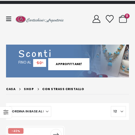
0
Sconti
FINO AL
50
-
%
APPROFITTANE!
CASA
SHOP
CON STRASS CRISTALLO
-40%