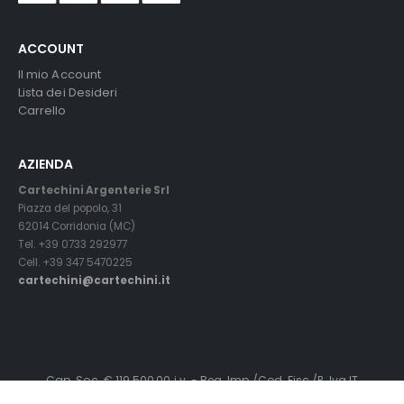
ACCOUNT
Il mio Account
Lista dei Desideri
Carrello
AZIENDA
Cartechini Argenterie Srl
Piazza del popolo, 31
62014 Corridonia (MC)
Tel. +39 0733 292977
Cell. +39 347 5470225
cartechini@cartechini.it
Cap. Soc. € 119.500,00 i.v. - Reg. Imp./Cod. Fisc./P. Iva IT
01145240436 - C.C.I.A.A.MC. R.E.A. n° 119319