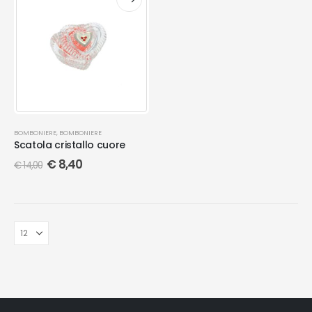
BOMBONIERE
,
BOMBONIERE
Scatola cristallo cuore
€
8,40
€
14,00