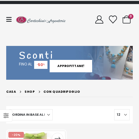
0
Sconti
FINO AL
50
-
%
APPROFITTANE!
CASA
SHOP
CON QUADRIFOGLIO
-20%