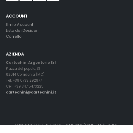
ACCOUNT
Il mio Account
Lista dei Desideri
Carrello
AZIENDA
Cartechini Argenterie Srl
Piazza del popolo, 31
62014 Corridonia (MC)
Tel. +39 0733 292977
Cell. +39 347 5470225
cartechini@cartechini.it
Cap. Soc. € 119.500,00 i.v. - Reg. Imp./Cod. Fisc./P. Iva IT
01145240436 - C.C.I.A.A.MC. R.E.A. n° 119319