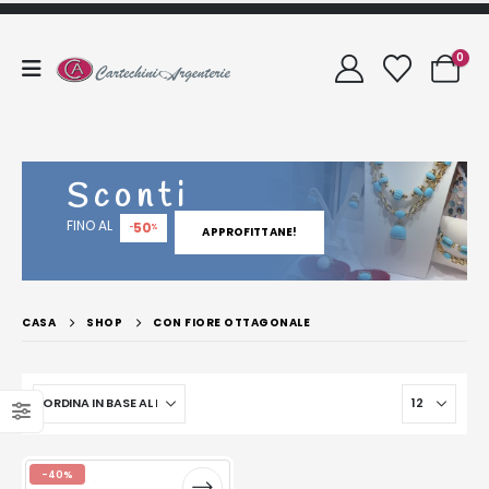
0
Sconti
FINO AL
50
-
%
APPROFITTANE!
CASA
SHOP
CON FIORE OTTAGONALE
-40%