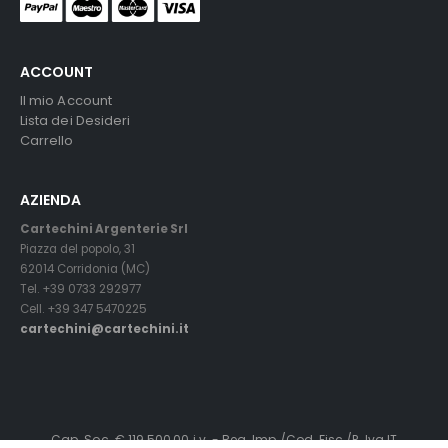
ACCOUNT
Il mio Account
Lista dei Desideri
Carrello
AZIENDA
Cartechini Argenterie Srl
Piazza del popolo, 31
62014 Corridonia (MC)
Tel. +39 0733 292977
Cell. +39 347 5470225
cartechini@cartechini.it
Cap. Soc. € 119.500,00 i.v. - Reg. Imp./Cod. Fisc./P. Iva IT