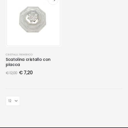
CRISTALLI
,
GENERICO
Scatolina cristallo con
placca
€
7,20
€
12,00